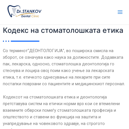
Skip
Mai
to
Me
content
Кодекс на стоматолошката етика
Со терминот“ДЕОНТОЛОГИЈА”, во поширока смисла на
зборот, се означува како наука за должностите. Додавката
пак, лекарска, односно, стоматолошка деонтологија го
стеснува и лоцира овој поим како учење за лекарската
етика, т.е. етичкото однесување на лекарите при сите
постапки поврзани со пациентите и медицинскиот персонал.
Кодексот на стоматолошката етика и деонтологија
претставува систем на етички норми врз кои се втемелени
взаемните обврски помеѓу стоматолошката професија и
општеството и ставени во функција на заштита и
унапредување на човековото здравје, на строгото