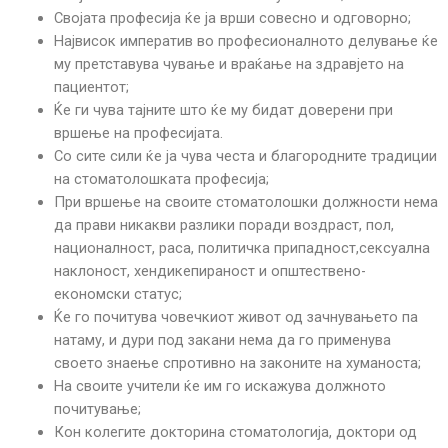
Својата професија ќе ја врши совесно и одговорно;
Највисок императив во професионалното делување ќе
му претставува чување и враќање на здравјето на
пациентот;
Ќе ги чува тајните што ќе му бидат доверени при
вршење на професијата.
Со сите сили ќе ја чува честа и благородните традиции
на стоматолошката професија;
При вршење на своите стоматолошки должности нема
да прави никакви разлики поради воздраст, пол,
националност, раса, политичка припадност,сексуална
наклоност, хендикепираност и општествено-
економски статус;
Ќе го почитува човечкиот живот од зачнувањето па
натаму, и дури под закани нема да го применува
своето знаење спротивно на законите на хуманоста;
На своите учители ќе им го искажува должното
почитување;
Кон колегите докторина стоматологија, доктори од