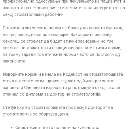
професионално однесување при лекувањето на пациентот и
заштитата на неговиот личен интегритет и на интегритетот на
секој стоматолошки работник.
Етичките и законските норми се блиску во нивната суштина,
но тие, сепак, не се истозначајни. Законските решенија
секогаш се стремат да бидат етички засновани, но тие
никогаш не можат да ги санкционираат сите етички норми,
па токму заради тоа етичките норми често се построги од
законските.
Изворните норми и начела на Кодексот на стоматолошката
етика и деонтологија произлегуваат од Хипократовата
заповед и Свечената изјава што ја потпишува секој што се
стекнал со диплома за доктор на стоматологија.
Стапувајќи во стоматолошката професија докторот на
стоматологија се обврзува дека:
Својот живот ќе го посвети на хуманоста;