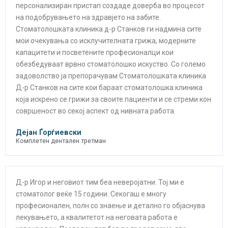
персонализиран пристап создаде доверба во процесот
на подобрувањето на здравјето на забите.
Стоматолошката клиника д-р Станков ги надмина сите
мои очекувања со исклучителната грижа, модерните
капацитети и посветените професионалци кои
обезбедуваат врвно стоматолошко искуство. Со големо
задоволство ја препорачувам Стоматолошката клиника
Д-р Станков на сите кои бараат стоматолошка клиника
која искрено се грижи за своите пациенти и се стреми кон
совршеност во секој аспект од нивната работа.
Дејан Ѓорѓиевски
Комплетен дентален третман
Д-р Игор и неговиот тим беа неверојатни. Тој ми е
стоматолог веќе 15 години. Секогаш е многу
професионален, полн со знаење и детално го објаснува
лекувањето, а квалитетот на неговата работа е