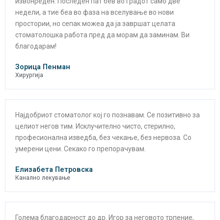
извонреден. Последен пат бев во градот само две
недели, а тие беа во фаза на вселување во нови
простории, но сепак можеа да ја завршат целата
стоматолошка работа пред да морам да заминам. Ви
благодарам!
Зорица Пенман
Хирургија
Најдобриот стоматолог кој го познавам. Се позитивно за
целиот негов тим. Исклучително чисто, стерилно,
професионална изведба, без чекање, без нервоза. Со
умерени цени. Секако го препорачувам.
Елизабета Петровска
Канално лекување
Голема благодарност до др. Игор за неговото трпение,