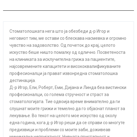
Стоматолошката нега што ја обезбеди д-р Игор и
неговиот тим, ме остави со блескава насмевка и огромно
чувство на задоволство. Од почеток до крај, целото
искуство беше ништо помалку од одлично. Посветеноста
на клиниката за исклучителна грижа за пациентите,
најсовремените капацитети и висококвалификуваните
професионалци ја прават извонредна стоматолошка
дестинација.
Д-р Игор, Ели, Роберт, Еми, Дијана и Линда беа вистински
професионалци, со голема стручност и страст за
стоматологијата. Тие одвоија време внимателно да ги
слушнат моите грижи и темелно да го објаснат планот за
лекување. Во текот на целото мое искуство од околу
една година, кога д-р Игор реши да се справи со многуте
предизвици и проблеми со моите заби, доживеав
минимална непријатност. Нивната пристапност и