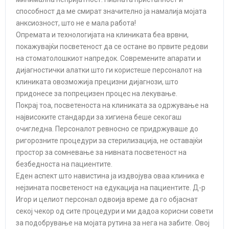
способност да ме смират значително ја намалија мојата
анксиозност, што не е мала работа!
Опремата и технологијата на клиниката беа врвни,
покажувајќи посветеност да се остане во првите редови
на стоматолошкиот напредок. Современите апарати и
дијагностички алатки што ги користеше персоналот на
клиниката овозможија прецизни дијагнози, што
придонесе за попрецизен процес на лекување.
Покрај тоа, посветеноста на клиниката за одржување на
највисоките стандарди за хигиена беше секогаш
очигледна. Персоналот ревносно се придржуваше до
ригорозните процедури за стерилизација, не оставајќи
простор за сомневање за нивната посветеност на
безбедноста на пациентите.
Еден аспект што навистина ја издвојува оваа клиника е
нејзината посветеност на едукација на пациентите. Д-р
Игор и целиот персонал одвоија време да го објаснат
секој чекор од сите процедури и ми дадоа корисни совети
за подобрување на мојата рутина за нега на забите. Овој