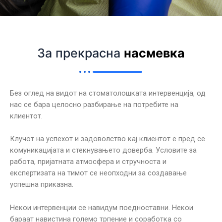
За прекрасна
насмевка
Без оглед на видот на стоматолошката интервенција, од
нас се бара целосно разбирање на потребите на
клиентот.
Клучот на успехот и задоволство кај клиентот е пред се
комуникацијата и стекнувањето доверба. Условите за
работа, пријатната атмосфера и стручноста и
експертизата на тимот се неопходни за создавање
успешна приказна.
Некои интервенции се навидум поедноставни. Некои
бараат навистина големо трпение и соработка со